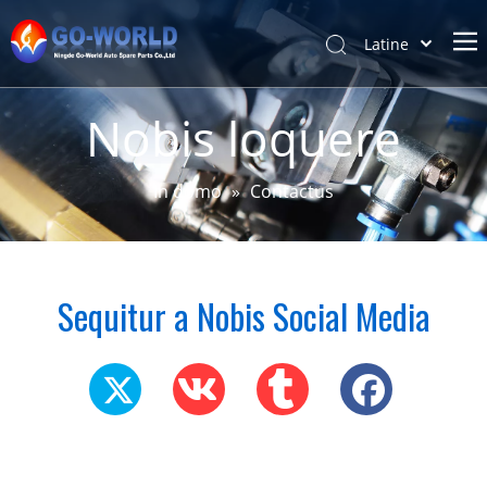
Latine
Português
Home
Español
Nobis loquere
Pусский
De
Français
Products
In domo
»
Contactus
简体中文
Service & Customization
English
News
Sequitur a Nobis Social Media
Support
Nobis loquere